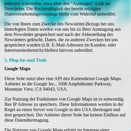
jederzeit widerrufen, etwa über den “Austragen”-Link im
Newsletter. Die Rechtmäßigkeit der bereits erfolgten
Datenverarbeitungsvorgänge bleibt vom Widerruf unberührt.
Die von Ihnen zum Zwecke des Newsletter-Bezugs bei uns
hinterlegten Daten werden von uns bis zu Ihrer Austragung aus
dem Newsletter gespeichert und nach der Abbestellung des
Newsletters gelöscht. Daten, die zu anderen Zwecken bei uns
gespeichert wurden (z.B. E-Mail-Adressen im Kunden- oder
Interessentenbereich) bleiben hiervon unberührt.
5. Plug-Ins und Tools
Google Maps
Diese Seite nutzt über eine API den Kartendienst Google Maps.
Anbieter ist die Google Inc., 1600 Amphitheatre Parkway,
Mountain View, CA 94043, USA.
Zur Nutzung der Funktionen von Google Maps ist es notwendig,
Ihre IP Adresse zu speichern. Diese Informationen werden in der
Regel an einen Server von Google in den USA übertragen und
dort gespeichert. Der Anbieter dieser Seite hat keinen Einfluss auf
diese Datenübertragung.
Die Nutzung von Google Maps erfolgt im Interesse einer