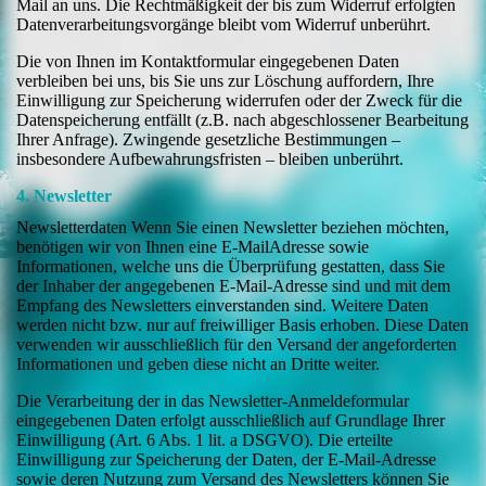
Mail an uns. Die Rechtmäßigkeit der bis zum Widerruf erfolgten
Datenverarbeitungsvorgänge bleibt vom Widerruf unberührt.
Die von Ihnen im Kontaktformular eingegebenen Daten
verbleiben bei uns, bis Sie uns zur Löschung auffordern, Ihre
Einwilligung zur Speicherung widerrufen oder der Zweck für die
Datenspeicherung entfällt (z.B. nach abgeschlossener Bearbeitung
Ihrer Anfrage). Zwingende gesetzliche Bestimmungen –
insbesondere Aufbewahrungsfristen – bleiben unberührt.
4. Newsletter
Newsletterdaten Wenn Sie einen Newsletter beziehen möchten,
benötigen wir von Ihnen eine E-MailAdresse sowie
Informationen, welche uns die Überprüfung gestatten, dass Sie
der Inhaber der angegebenen E-Mail-Adresse sind und mit dem
Empfang des Newsletters einverstanden sind. Weitere Daten
werden nicht bzw. nur auf freiwilliger Basis erhoben. Diese Daten
verwenden wir ausschließlich für den Versand der angeforderten
Informationen und geben diese nicht an Dritte weiter.
Die Verarbeitung der in das Newsletter-Anmeldeformular
eingegebenen Daten erfolgt ausschließlich auf Grundlage Ihrer
Einwilligung (Art. 6 Abs. 1 lit. a DSGVO). Die erteilte
Einwilligung zur Speicherung der Daten, der E-Mail-Adresse
sowie deren Nutzung zum Versand des Newsletters können Sie