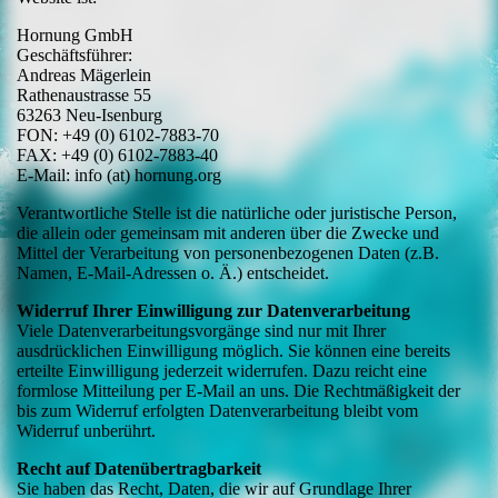
Hornung GmbH
Geschäftsführer:
Andreas Mägerlein
Rathenaustrasse 55
63263 Neu-Isenburg
FON: +49 (0) 6102-7883-70
FAX: +49 (0) 6102-7883-40
E-Mail: info (at) hornung.org
Verantwortliche Stelle ist die natürliche oder juristische Person,
die allein oder gemeinsam mit anderen über die Zwecke und
Mittel der Verarbeitung von personenbezogenen Daten (z.B.
Namen, E-Mail-Adressen o. Ä.) entscheidet.
Widerruf Ihrer Einwilligung zur Datenverarbeitung
Viele Datenverarbeitungsvorgänge sind nur mit Ihrer
ausdrücklichen Einwilligung möglich. Sie können eine bereits
erteilte Einwilligung jederzeit widerrufen. Dazu reicht eine
formlose Mitteilung per E-Mail an uns. Die Rechtmäßigkeit der
bis zum Widerruf erfolgten Datenverarbeitung bleibt vom
Widerruf unberührt.
Recht auf Datenübertragbarkeit
Sie haben das Recht, Daten, die wir auf Grundlage Ihrer