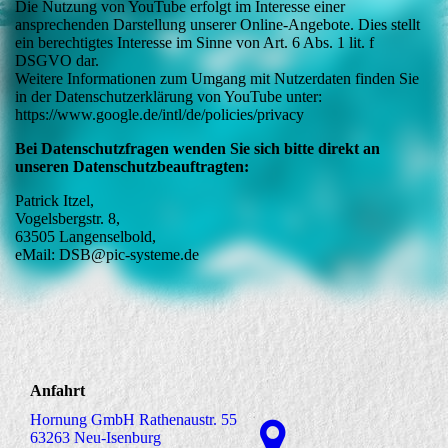
Die Nutzung von YouTube erfolgt im Interesse einer
ansprechenden Darstellung unserer Online-Angebote. Dies stellt
ein berechtigtes Interesse im Sinne von Art. 6 Abs. 1 lit. f
DSGVO dar.
Weitere Informationen zum Umgang mit Nutzerdaten finden Sie
in der Datenschutzerklärung von YouTube unter:
https://www.google.de/intl/de/policies/privacy
Bei Datenschutzfragen wenden Sie sich bitte direkt an
unseren Datenschutzbeauftragten:
Patrick Itzel,
Vogelsbergstr. 8,
63505 Langenselbold,
eMail: DSB@pic-systeme.de
Anfahrt
Hornung GmbH Rathenaustr. 55
63263 Neu-Isenburg