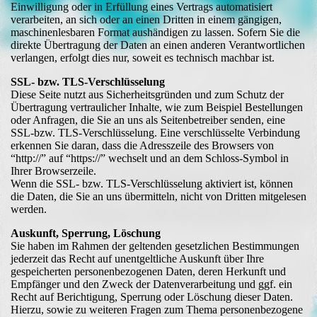
Einwilligung oder in Erfüllung eines Vertrags automatisiert
verarbeiten, an sich oder an einen Dritten in einem gängigen,
maschinenlesbaren Format aushändigen zu lassen. Sofern Sie die
direkte Übertragung der Daten an einen anderen Verantwortlichen
verlangen, erfolgt dies nur, soweit es technisch machbar ist.
SSL- bzw. TLS-Verschlüsselung
Diese Seite nutzt aus Sicherheitsgründen und zum Schutz der
Übertragung vertraulicher Inhalte, wie zum Beispiel Bestellungen
oder Anfragen, die Sie an uns als Seitenbetreiber senden, eine
SSL-bzw. TLS-Verschlüsselung. Eine verschlüsselte Verbindung
erkennen Sie daran, dass die Adresszeile des Browsers von
“http://” auf “https://” wechselt und an dem Schloss-Symbol in
Ihrer Browserzeile.
Wenn die SSL- bzw. TLS-Verschlüsselung aktiviert ist, können
die Daten, die Sie an uns übermitteln, nicht von Dritten mitgelesen
werden.
Auskunft, Sperrung, Löschung
Sie haben im Rahmen der geltenden gesetzlichen Bestimmungen
jederzeit das Recht auf unentgeltliche Auskunft über Ihre
gespeicherten personenbezogenen Daten, deren Herkunft und
Empfänger und den Zweck der Datenverarbeitung und ggf. ein
Recht auf Berichtigung, Sperrung oder Löschung dieser Daten.
Hierzu, sowie zu weiteren Fragen zum Thema personenbezogene