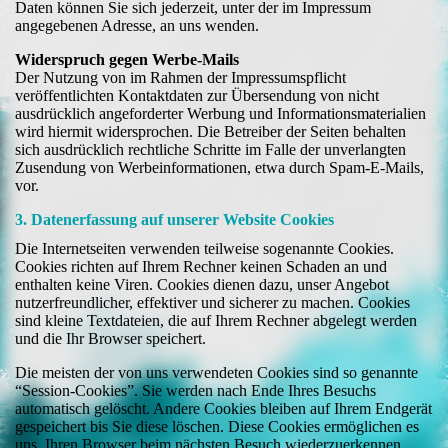
Daten können Sie sich jederzeit, unter der im Impressum
angegebenen Adresse, an uns wenden.
Widerspruch gegen Werbe-Mails
Der Nutzung von im Rahmen der Impressumspflicht
veröffentlichten Kontaktdaten zur Übersendung von nicht
ausdrücklich angeforderter Werbung und Informationsmaterialien
wird hiermit widersprochen. Die Betreiber der Seiten behalten
sich ausdrücklich rechtliche Schritte im Falle der unverlangten
Zusendung von Werbeinformationen, etwa durch Spam-E-Mails,
vor.
3. Datenerfassung auf unserer Website Cookies
Die Internetseiten verwenden teilweise sogenannte Cookies.
Cookies richten auf Ihrem Rechner keinen Schaden an und
enthalten keine Viren. Cookies dienen dazu, unser Angebot
nutzerfreundlicher, effektiver und sicherer zu machen. Cookies
sind kleine Textdateien, die auf Ihrem Rechner abgelegt werden
und die Ihr Browser speichert.
Die meisten der von uns verwendeten Cookies sind so genannte
“Session-Cookies”. Sie werden nach Ende Ihres Besuchs
automatisch gelöscht. Andere Cookies bleiben auf Ihrem Endgerät
gespeichert bis Sie diese löschen. Diese Cookies ermöglichen es
uns, Ihren Browser beim nächsten Besuch wiederzuerkennen.